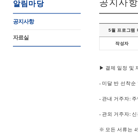
공지사항
알림마당
공지사항
5월 프로그램 
자료실
작성자
▶
결제 일정 및 
-
미달 반 선착순
-
관내 거주자
:
주
-
관외 거주자
:
신
※
모든 서류는
4