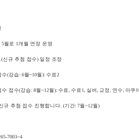
정
→
5
월로
1
개월 연장 운영
도
(
신규 추첨 접수
)
일정 조정
접수
(
강습
: 6
월
~10
월
):
수료
2
접수 접수
(
강습
: 8
월
~12
월
):
수료
,
수료
1,
실버
,
교정
,
연수
,
아쿠
신규 추첨 접수 진행합니다
. (
기간
: 7
월
~12
월
)
-265-7003~4