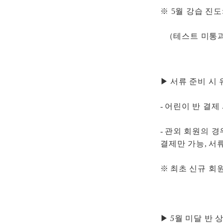
※ 5월 강습 진도:
（테스트 미통과 
▶
서류 준비 시 
-
어린이 반 결제
-
관외 회원의 경
결제만 가능
,
서류
※
최초 신규 회원
▶
5
월 미달 반 