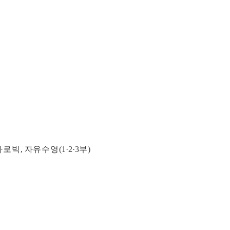
아로빅
,
자유수영
(1·2·3
부
)