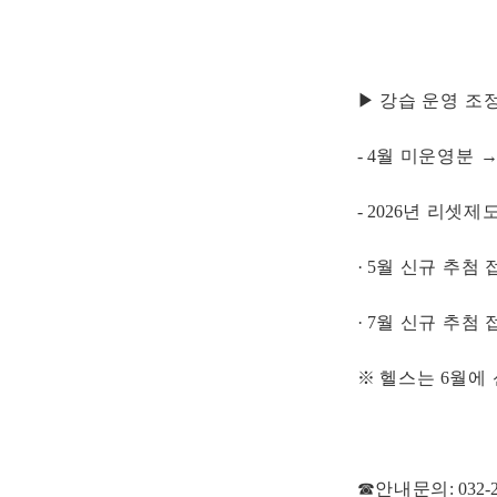
▶
강습 운영 조
- 4
월 미운영분
- 2026
년 리셋제
· 5
월 신규 추첨 
· 7
월 신규 추첨 
※
헬스는
6
월에 
☎
안내문의
: 032