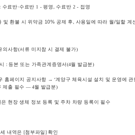
 수료반·수료반 1 - 평영, 수료반 2 - 접영
및 환불 시 위약금 10% 공제 후, 사용일에 따라 월/일할 계
유의사항(서류 미지참 시 결제 불가)
 시
:
등본 또는 가족관계증명서
(4
월 발급분
)
우 홈페이지 공지사항
→
‘
계양구 체육시설 설치 및 운영에 
 제출 필수
—
4
월 발급분
)
은 현장 생체 정보 등록 및 주차 차량 등록이 필수
상세 내역은
[
첨부파일
]
확인