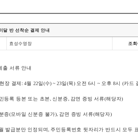
미달 반 선착순 결제 안내
효성수영장
조회
제출 서류 안내
 현장 결제
: 4
월
22
일
(
수
) ~ 23
일
(
목
)
오전
6
시
~
오후
8
시
(
카드 
민등록 등본 또는 초본
,
신분증
,
감면 증빙 서류
(
해당자
)
분증
(
모바일 신분증 불가
),
감면 증빙 서류
(
해당자
)
월 발급분만 인정되며
,
주민등록번호 뒷자리가 반드시 모두 